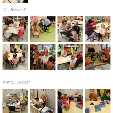
"Voorleesweek"
Thema : De post