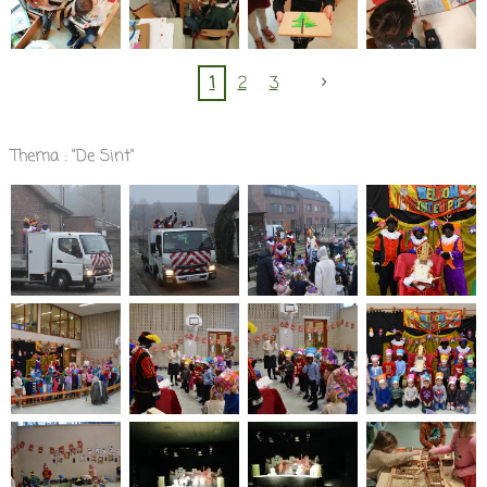
1
2
3
Thema : "De Sint"