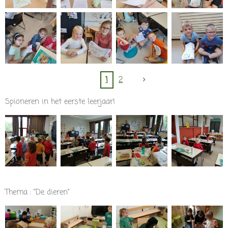
1
2
Spioneren in het eerste leerjaar!
Thema : "De dieren"