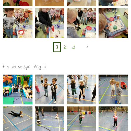
1
2
3
Een leuke sportdag !!!