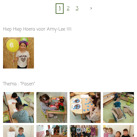
1
2
3
Hiep Hiep Hoera voor Amy-Lee !!!!
Thema : "Pasen"