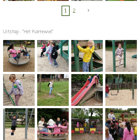
1
2
Uitstap : "Het Karrewiel"