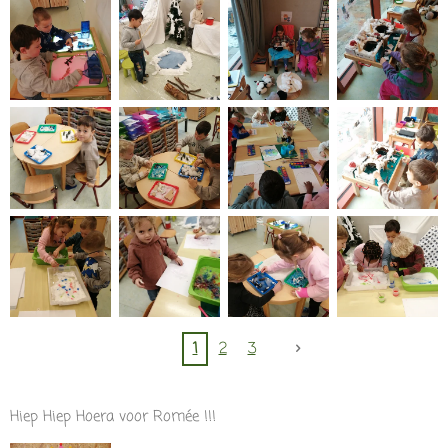
1
2
3
Hiep Hiep Hoera voor Romée !!!