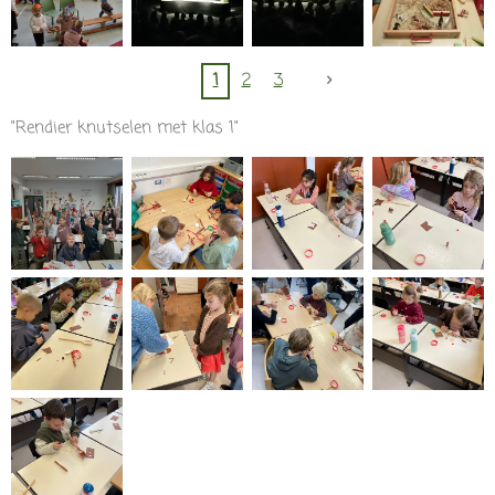
1
2
3
"Rendier knutselen met klas 1"