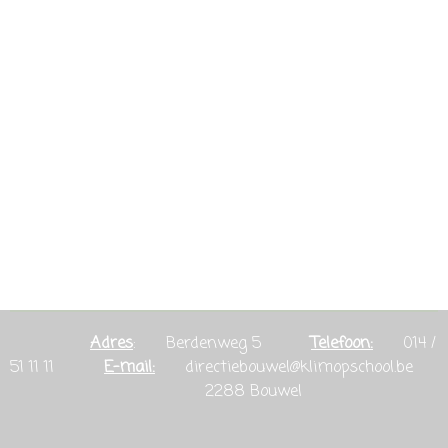
Adres
: Berdenweg 5
Telefoon:
014 /
51 11 11
E-mail:
directiebouwel@klimopschool.be
2288 Bouwel