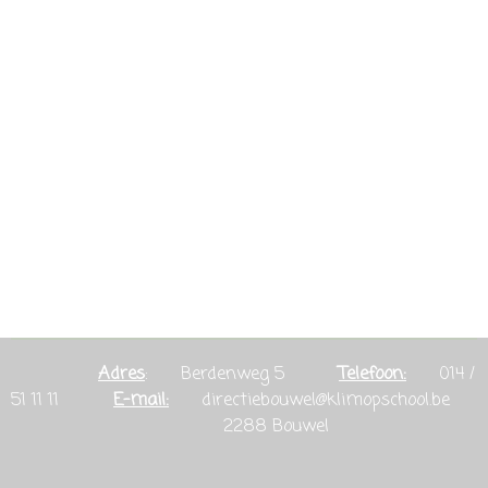
Adres
: Berdenweg 5
Telefoon:
014 /
51 11 11
E-mail:
directiebouwel@klimopschool.be
2288 Bouwel