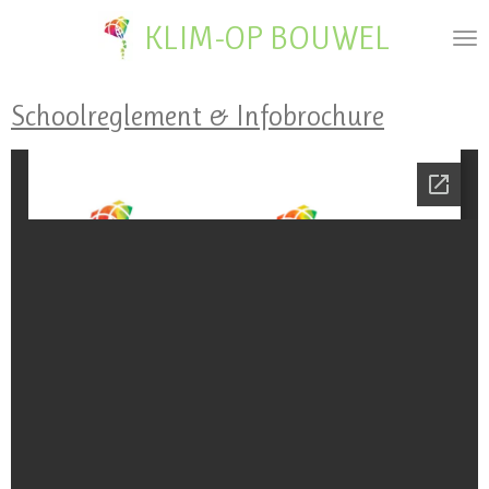
Ga
KLIM-OP BOUWEL
direct
naar
de
Schoolreglement & Infobrochure
hoofdinhoud