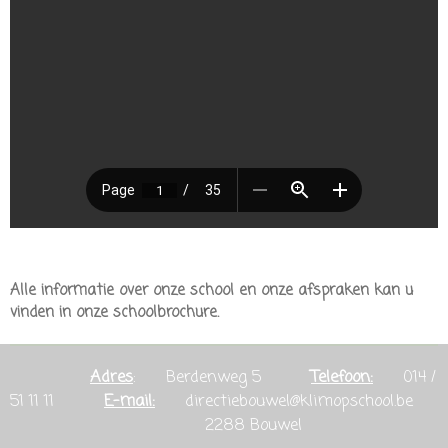
Alle informatie over onze school en onze afspraken kan u
vinden in onze schoolbrochure.
Adres
: Berdenweg 5
Telefoon:
014 /
51 11 11
E-mail:
directiebouwel@klimopschool.be
2288 Bouwel