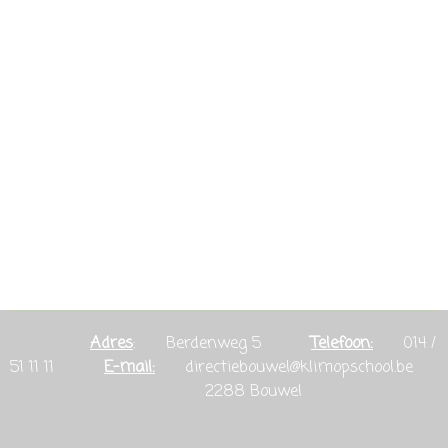
Adres
: Berdenweg 5
Telefoon:
014 /
51 11 11
E-mail:
directiebouwel@klimopschool.be
2288 Bouwel