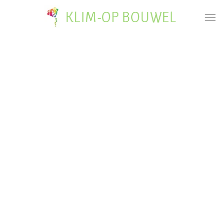
Ga
KLIM-OP BOUWEL
direct
naar
de
hoofdinhoud