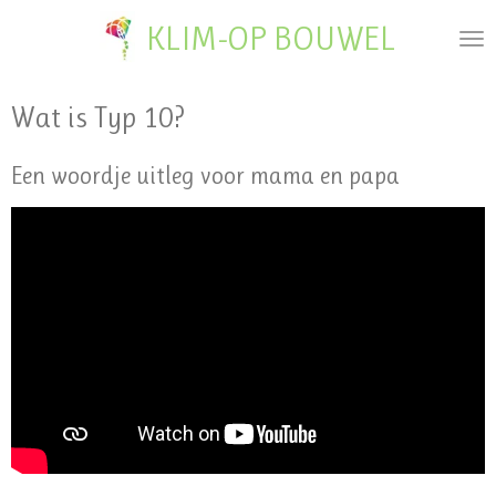
Ga
KLIM-OP BOUWEL
direct
naar
de
Wat is Typ 10?
hoofdinhoud
Een woordje uitleg voor mama en papa