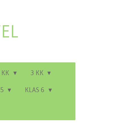
EL
 KK
3 KK
 5
KLAS 6