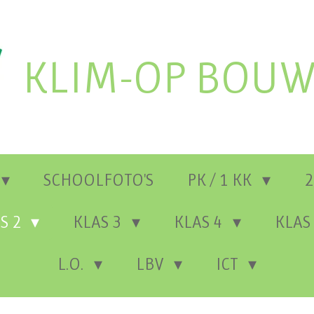
KLIM-OP BOUW
SCHOOLFOTO'S
PK / 1 KK
2
S 2
KLAS 3
KLAS 4
KLAS
L.O.
LBV
ICT