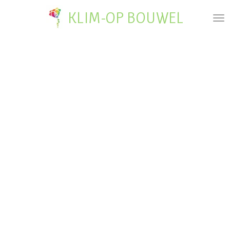
Ga
KLIM-OP BOUWEL
direct
naar
de
hoofdinhoud