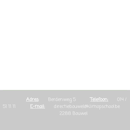
Adres
: Berdenweg 5
Telefoon:
014 /
51 11 11
E-mail:
directiebouwel@klimopschool.be
2288 Bouwel