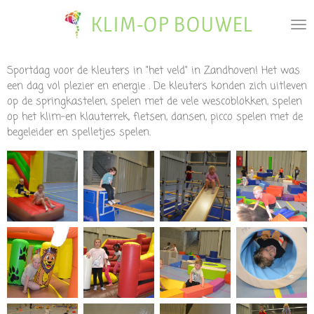
Ga
KLIM-OP BOUWEL
direct
naar
de
Sportdag voor de kleuters in "het veld" in Zandhoven! Het was
hoofdinhoud
een dag vol plezier en energie . De kleuters konden zich uitleven
op de springkastelen, spelen met de vele wescoblokken, spelen
op het klim-en klauterrek, fietsen, dansen, picco spelen met de
begeleider en spelletjes spelen.