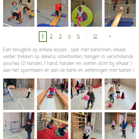
1
2
3
4
5
12
Een terugblik op enkele lessen : spel met ballonnen, elkaar
verder trekken op dekens, rollerborden, hangen in verschillende
posities (2 handen, 1 hand, handen en voeten dicht bij elkaar )
aan het sportraam en aan de bank en oefeningen met ballen !