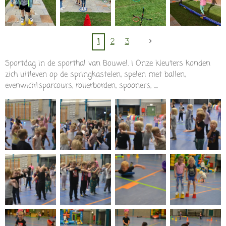
1
2
3
Sportdag in de sporthal van Bouwel. ! Onze kleuters konden
zich uitleven op de springkastelen, spelen met ballen,
evenwichtsparcours, rollerborden, spooners, ....