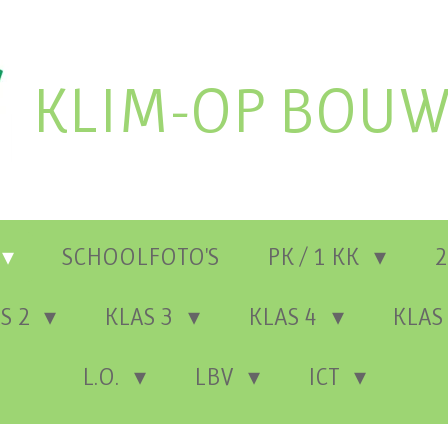
KLIM-OP BOUW
SCHOOLFOTO'S
PK / 1 KK
2
S 2
KLAS 3
KLAS 4
KLAS
L.O.
LBV
ICT