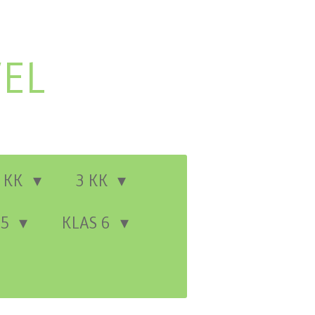
EL
 KK
3 KK
 5
KLAS 6