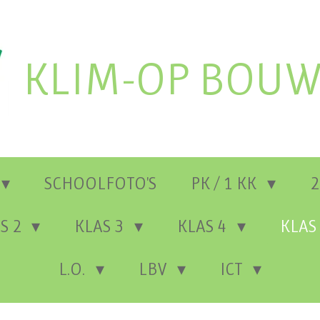
KLIM-OP BOUW
SCHOOLFOTO'S
PK / 1 KK
2
S 2
KLAS 3
KLAS 4
KLAS
L.O.
LBV
ICT