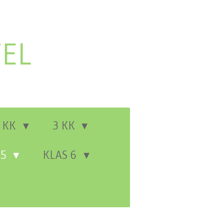
EL
 KK
3 KK
 5
KLAS 6