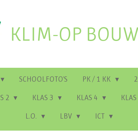
KLIM-OP BOUW
SCHOOLFOTO'S
PK / 1 KK
2
S 2
KLAS 3
KLAS 4
KLAS
L.O.
LBV
ICT