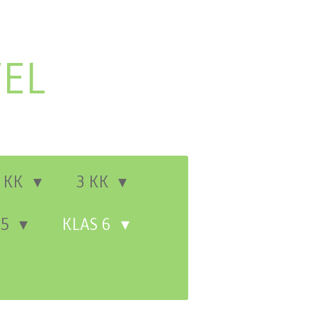
EL
 KK
3 KK
 5
KLAS 6