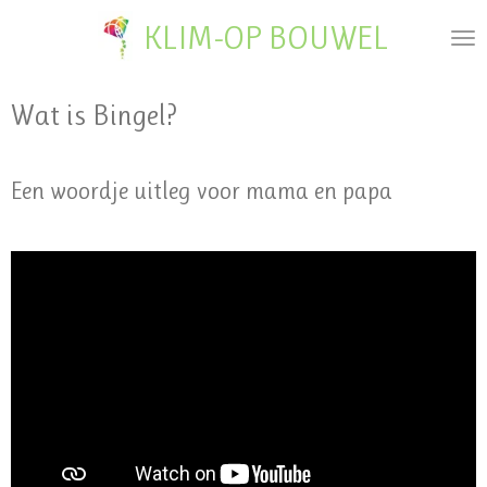
Ga
KLIM-OP BOUWEL
direct
naar
de
Wat is Bingel?
hoofdinhoud
Een woordje uitleg voor mama en papa