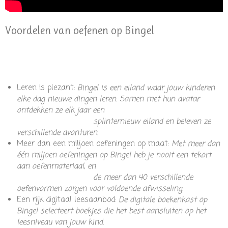
Voordelen van oefenen op Bingel
Leren is plezant:
Bingel is een eiland waar jouw kinderen
elke dag nieuwe dingen leren. Samen met hun avatar
ontdekken ze elk jaar een
splinternieuw eiland en beleven ze
verschillende avonturen.
Meer dan een miljoen oefeningen op maat:
Met meer dan
één miljoen oefeningen op Bingel heb je nooit een tekort
aan oefenmateriaal, en
de meer dan 40 verschillende
oefenvormen zorgen voor voldoende afwisseling.
Een rijk digitaal leesaanbod:
De digitale boekenkast op
Bingel selecteert boekjes die het best aansluiten op het
leesniveau van jouw kind.