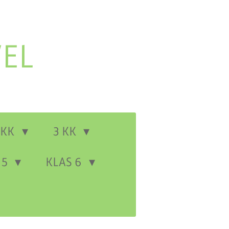
EL
 KK
3 KK
 5
KLAS 6