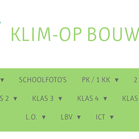
KLIM-OP BOUW
SCHOOLFOTO'S
PK / 1 KK
2
S 2
KLAS 3
KLAS 4
KLAS
L.O.
LBV
ICT