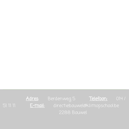
Adres
: Berdenweg 5
Telefoon:
014 /
51 11 11
E-mail:
directiebouwel@klimopschool.be
2288 Bouwel