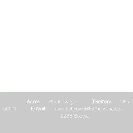
Adres
: Berdenweg 5
Telefoon:
014 /
51 11 11
E-mail:
directiebouwel@klimopschool.be
2288 Bouwel