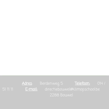
Adres
: Berdenweg 5
Telefoon:
014 /
51 11 11
E-mail:
directiebouwel@klimopschool.be
2288 Bouwel