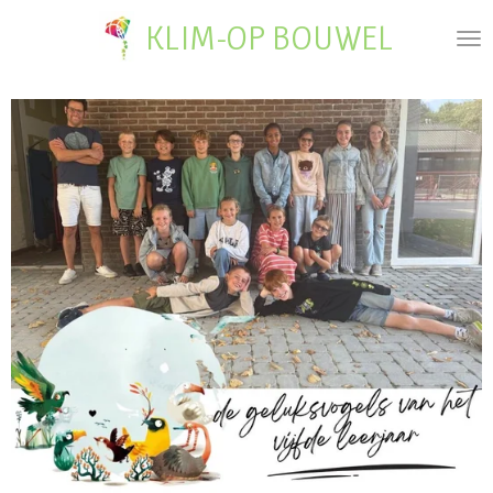
Ga
KLIM-OP BOUWEL
direct
naar
de
hoofdinhoud