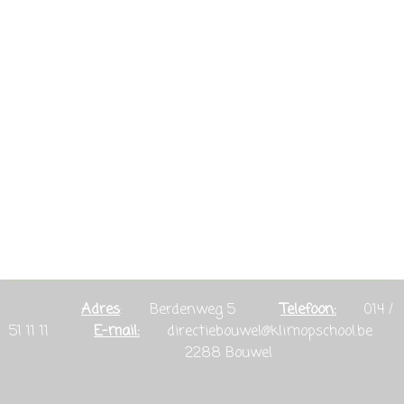
Adres
: Berdenweg 5
Telefoon:
014 /
51 11 11
E-mail:
directiebouwel@klimopschool.be
2288 Bouwel